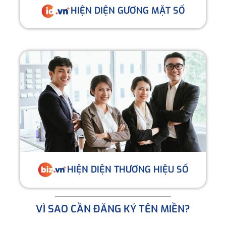
HIỆN DIỆN GƯƠNG MẶT SỐ
HIỆN DIỆN THƯƠNG HIỆU SỐ
VÌ SAO CẦN ĐĂNG KÝ TÊN MIỀN?