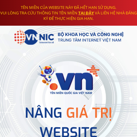
TÊN MIỀN CỦA WEBSITE NÀY ĐÃ HẾT HẠN SỬ DỤNG.
VUI LÒNG TRA CỨU THÔNG TIN TÊN MIỀN
TẠI ĐÂY
VÀ LIÊN HỆ NHÀ ĐĂNG
KÝ ĐỂ THỰC HIỆN GIA HẠN.
NÂNG
GIÁ TRỊ
WEBSITE