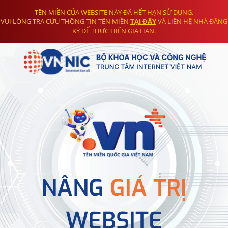
TÊN MIỀN CỦA WEBSITE NÀY ĐÃ HẾT HẠN SỬ DỤNG.
VUI LÒNG TRA CỨU THÔNG TIN TÊN MIỀN
TẠI ĐÂY
VÀ LIÊN HỆ NHÀ ĐĂNG
KÝ ĐỂ THỰC HIỆN GIA HẠN.
NÂNG
GIÁ TRỊ
WEBSITE