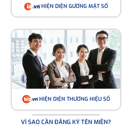
HIỆN DIỆN GƯƠNG MẶT SỐ
HIỆN DIỆN THƯƠNG HIỆU SỐ
VÌ SAO CẦN ĐĂNG KÝ TÊN MIỀN?