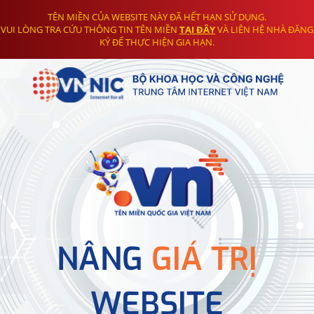
TÊN MIỀN CỦA WEBSITE NÀY ĐÃ HẾT HẠN SỬ DỤNG.
VUI LÒNG TRA CỨU THÔNG TIN TÊN MIỀN
TẠI ĐÂY
VÀ LIÊN HỆ NHÀ ĐĂNG
KÝ ĐỂ THỰC HIỆN GIA HẠN.
NÂNG
GIÁ TRỊ
WEBSITE