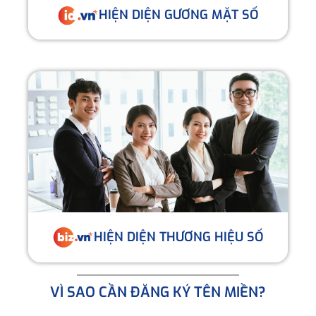
HIỆN DIỆN GƯƠNG MẶT SỐ
HIỆN DIỆN THƯƠNG HIỆU SỐ
VÌ SAO CẦN ĐĂNG KÝ TÊN MIỀN?