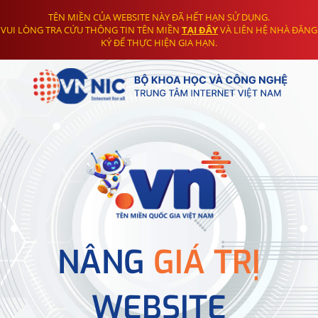
TÊN MIỀN CỦA WEBSITE NÀY ĐÃ HẾT HẠN SỬ DỤNG.
VUI LÒNG TRA CỨU THÔNG TIN TÊN MIỀN
TẠI ĐÂY
VÀ LIÊN HỆ NHÀ ĐĂNG
KÝ ĐỂ THỰC HIỆN GIA HẠN.
NÂNG
GIÁ TRỊ
WEBSITE