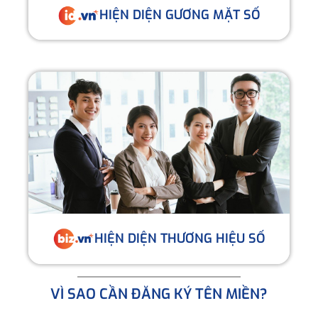
HIỆN DIỆN GƯƠNG MẶT SỐ
HIỆN DIỆN THƯƠNG HIỆU SỐ
VÌ SAO CẦN ĐĂNG KÝ TÊN MIỀN?