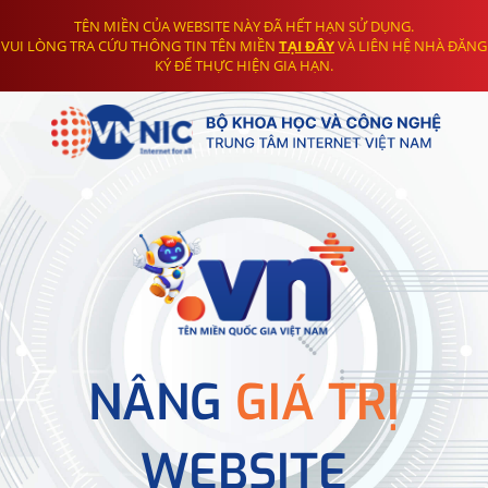
TÊN MIỀN CỦA WEBSITE NÀY ĐÃ HẾT HẠN SỬ DỤNG.
VUI LÒNG TRA CỨU THÔNG TIN TÊN MIỀN
TẠI ĐÂY
VÀ LIÊN HỆ NHÀ ĐĂNG
KÝ ĐỂ THỰC HIỆN GIA HẠN.
NÂNG
GIÁ TRỊ
WEBSITE