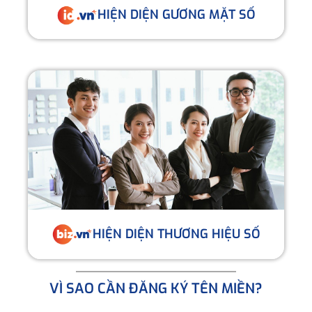
HIỆN DIỆN GƯƠNG MẶT SỐ
HIỆN DIỆN THƯƠNG HIỆU SỐ
VÌ SAO CẦN ĐĂNG KÝ TÊN MIỀN?