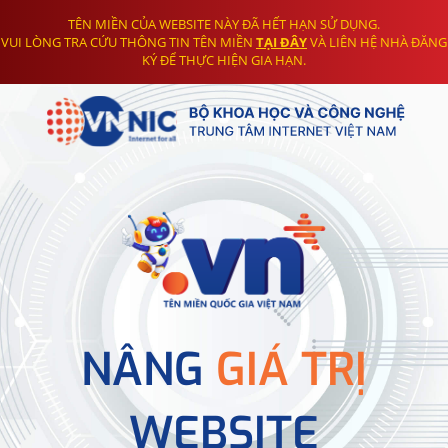
TÊN MIỀN CỦA WEBSITE NÀY ĐÃ HẾT HẠN SỬ DỤNG.
VUI LÒNG TRA CỨU THÔNG TIN TÊN MIỀN
TẠI ĐÂY
VÀ LIÊN HỆ NHÀ ĐĂNG
KÝ ĐỂ THỰC HIỆN GIA HẠN.
NÂNG
GIÁ TRỊ
WEBSITE