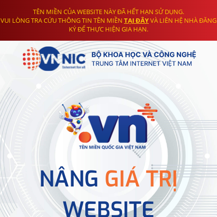
TÊN MIỀN CỦA WEBSITE NÀY ĐÃ HẾT HẠN SỬ DỤNG.
VUI LÒNG TRA CỨU THÔNG TIN TÊN MIỀN
TẠI ĐÂY
VÀ LIÊN HỆ NHÀ ĐĂNG
KÝ ĐỂ THỰC HIỆN GIA HẠN.
NÂNG
GIÁ TRỊ
WEBSITE