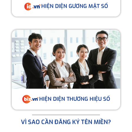
HIỆN DIỆN GƯƠNG MẶT SỐ
HIỆN DIỆN THƯƠNG HIỆU SỐ
VÌ SAO CẦN ĐĂNG KÝ TÊN MIỀN?