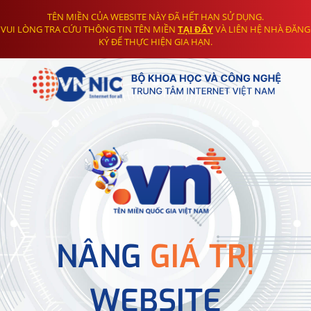
TÊN MIỀN CỦA WEBSITE NÀY ĐÃ HẾT HẠN SỬ DỤNG.
VUI LÒNG TRA CỨU THÔNG TIN TÊN MIỀN
TẠI ĐÂY
VÀ LIÊN HỆ NHÀ ĐĂNG
KÝ ĐỂ THỰC HIỆN GIA HẠN.
NÂNG
GIÁ TRỊ
WEBSITE