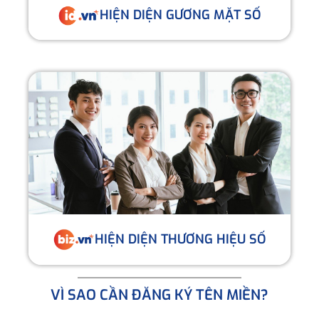
HIỆN DIỆN GƯƠNG MẶT SỐ
HIỆN DIỆN THƯƠNG HIỆU SỐ
VÌ SAO CẦN ĐĂNG KÝ TÊN MIỀN?