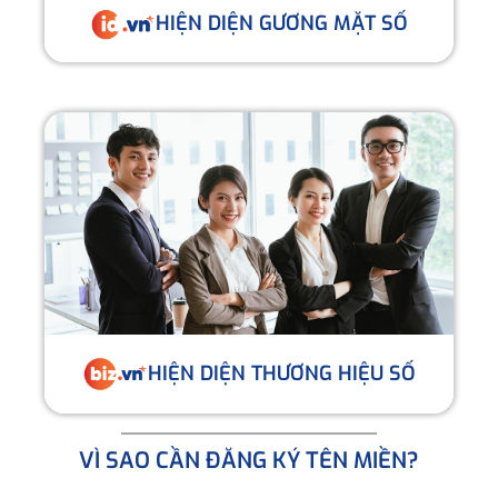
HIỆN DIỆN GƯƠNG MẶT SỐ
HIỆN DIỆN THƯƠNG HIỆU SỐ
VÌ SAO CẦN ĐĂNG KÝ TÊN MIỀN?