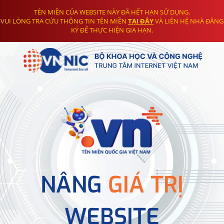
TÊN MIỀN CỦA WEBSITE NÀY ĐÃ HẾT HẠN SỬ DỤNG.
VUI LÒNG TRA CỨU THÔNG TIN TÊN MIỀN
TẠI ĐÂY
VÀ LIÊN HỆ NHÀ ĐĂNG
KÝ ĐỂ THỰC HIỆN GIA HẠN.
NÂNG
GIÁ TRỊ
WEBSITE