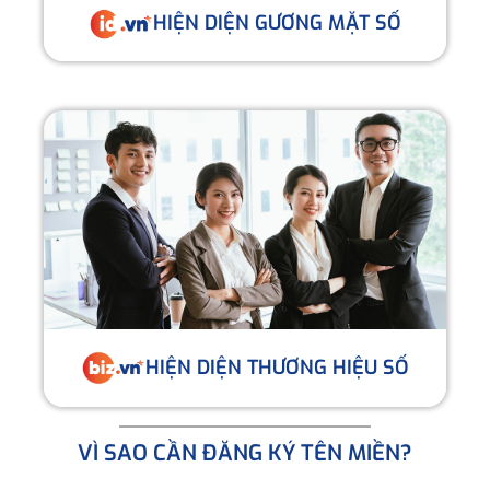
HIỆN DIỆN GƯƠNG MẶT SỐ
HIỆN DIỆN THƯƠNG HIỆU SỐ
VÌ SAO CẦN ĐĂNG KÝ TÊN MIỀN?