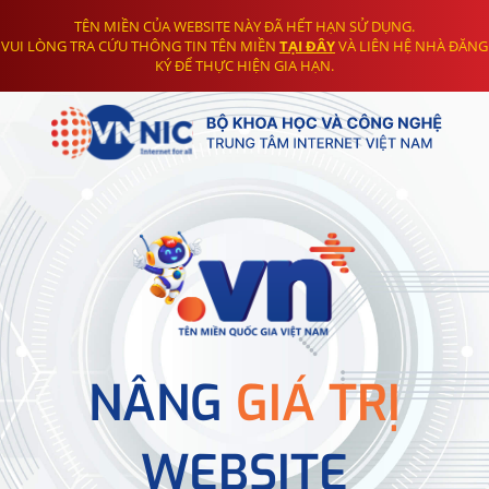
TÊN MIỀN CỦA WEBSITE NÀY ĐÃ HẾT HẠN SỬ DỤNG.
VUI LÒNG TRA CỨU THÔNG TIN TÊN MIỀN
TẠI ĐÂY
VÀ LIÊN HỆ NHÀ ĐĂNG
KÝ ĐỂ THỰC HIỆN GIA HẠN.
NÂNG
GIÁ TRỊ
WEBSITE