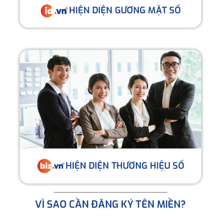
HIỆN DIỆN GƯƠNG MẶT SỐ
HIỆN DIỆN THƯƠNG HIỆU SỐ
VÌ SAO CẦN ĐĂNG KÝ TÊN MIỀN?