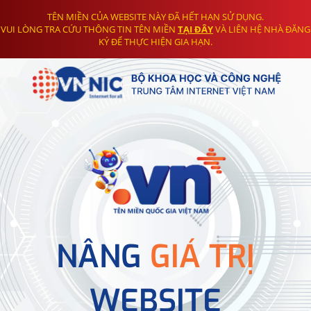
TÊN MIỀN CỦA WEBSITE NÀY ĐÃ HẾT HẠN SỬ DỤNG.
VUI LÒNG TRA CỨU THÔNG TIN TÊN MIỀN
TẠI ĐÂY
VÀ LIÊN HỆ NHÀ ĐĂNG
KÝ ĐỂ THỰC HIỆN GIA HẠN.
NÂNG
GIÁ TRỊ
WEBSITE