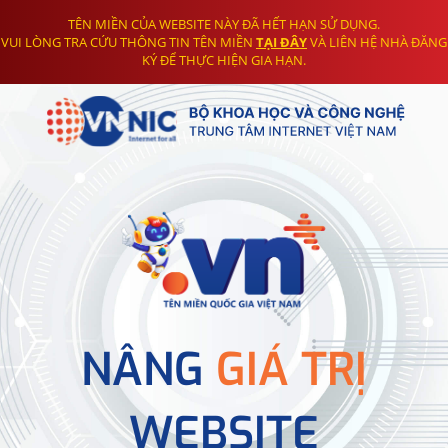
TÊN MIỀN CỦA WEBSITE NÀY ĐÃ HẾT HẠN SỬ DỤNG.
VUI LÒNG TRA CỨU THÔNG TIN TÊN MIỀN
TẠI ĐÂY
VÀ LIÊN HỆ NHÀ ĐĂNG
KÝ ĐỂ THỰC HIỆN GIA HẠN.
NÂNG
GIÁ TRỊ
WEBSITE