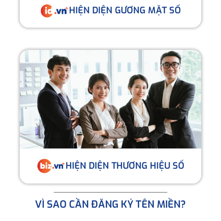
HIỆN DIỆN GƯƠNG MẶT SỐ
HIỆN DIỆN THƯƠNG HIỆU SỐ
VÌ SAO CẦN ĐĂNG KÝ TÊN MIỀN?